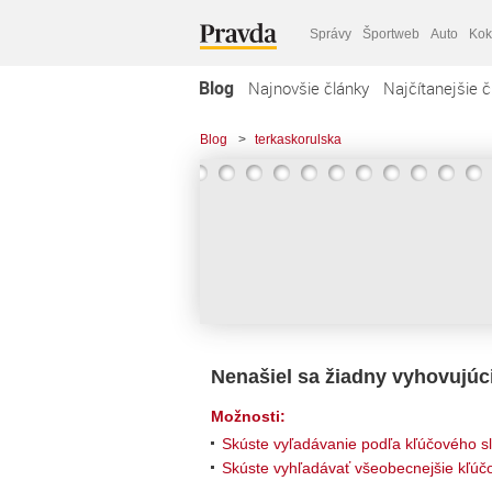
Správy
Športweb
Auto
Kok
Blog
Najnovšie články
Najčítanejšie č
Blog
>
terkaskorulska
Nenašiel sa žiadny vyhovujúc
Možnosti:
Skúste vyľadávanie podľa kľúčového s
Skúste vyhľadávať všeobecnejšie kľúčo