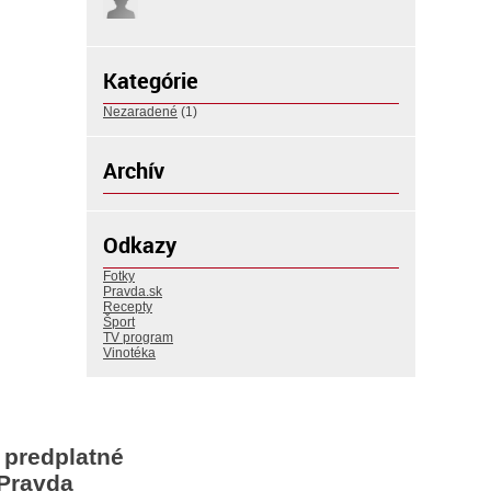
Kategórie
Nezaradené
(1)
Archív
Odkazy
Fotky
Pravda.sk
Recepty
Šport
TV program
Vinotéka
 predplatné
Pravda