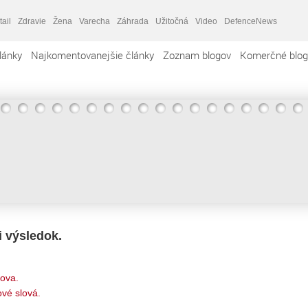
tail
Zdravie
Žena
Varecha
Záhrada
Užitočná
Video
DefenceNews
lánky
Najkomentovanejšie články
Zoznam blogov
Komerčné blog
i výsledok.
lova.
vé slová.